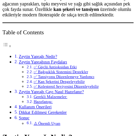
ağacının yaprakları, tıpkı meyvesi ve yağı gibi sağlık açısından pek
çok fayda sunar. Özellikle
kan şekeri ve tansiyon
üzerinde olumlu
etkileriyle modern fitoterapide de sıkça tercih edilmektedir.
Table of Contents
Zeytin Yaprağı Nedir?
Zeytin Yaprağının Faydaları
✅ Güçlü Antioksidan Etki
✅ Bağışıklık Sistemini Destekler
✅ Tansiyonu Düzenlemeye Yardımcı
✅ Kan Şekerini Dengeleyebilir
✅ Kolesterol Seviyesini Düzenleyebilir
Zeytin Yaprağı Çayı Nasıl Hazırlanır?
Gerekli Malzemeler:
Hazırlanışı:
Kullanım Önerileri
Dikkat Edilmesi Gerekenler
Sonuç
⚠️ Önemli Uyarı