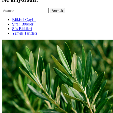
Aramak
Bitkisel Çaylar
Şifalı Bitkiler
Süs Bitkileri
Yemek Tarifleri