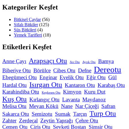
Kategoriler Keşfet
Bitkisel Çaylar
(56)
Şifalı Bitkiler
(125)
Süs Bitkileri
(4)
Yemek Tarifleri
(18)
Etiketleri Keşfet
Arapsaçı Otu
Anne Çayı
Bamya
Arı Otu
Ayrık Otu
Dereotu
Biberiye Otu
Börülce
Cibes Otu
Defne
Ebegümeci Otu
Enginar
Evelik Otu
Eğir Otu
Gül
Isırgan Otu
Hardal Otu
Kantaron Otu
Karabaş Otu
Karahindiba Otu
Kimyon
Kuru Dut
Kepkesen Otu
Kuş Otu
Kırlangıç Otu
Lavanta
Maydanoz
Melisa Otu
Meyan Kökü
Nane
Nar Çiçeği
Safran
Turp Otu
Sakarca Otu
Semizotu
Sumak
Tarçın
Zahter
Zerdeçal
Zeytin Yaprağı
Çehre Otu
Çemen Otu
Çiriş Otu
Şevketi Bostan
Şimşir Otu