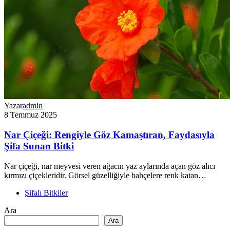
Yazar
admin
8 Temmuz 2025
Nar Çiçeği: Rengiyle Göz Kamaştıran, Faydasıyla
Şifa Sunan Bitki
Nar çiçeği, nar meyvesi veren ağacın yaz aylarında açan göz alıcı
kırmızı çiçekleridir. Görsel güzelliğiyle bahçelere renk katan…
Şifalı Bitkiler
Ara
Ara