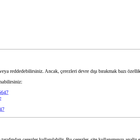
 veya reddedebilirsiniz. Ancak, çerezleri devre dışı bırakmak bazı özellik
abilirsiniz:
5647
e
947
tarafından çerezler kullanılabilir. Bu çerezler, site kullanımınızı anali