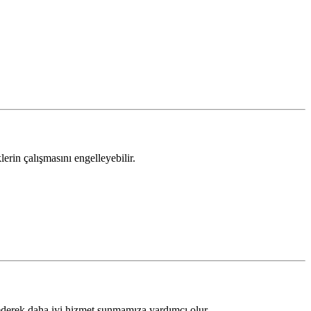
lerin çalışmasını engelleyebilir.
z ederek daha iyi hizmet sunmamıza yardımcı olur.