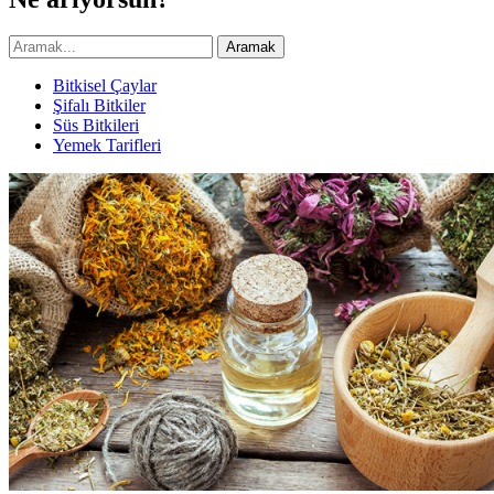
Aramak
Bitkisel Çaylar
Şifalı Bitkiler
Süs Bitkileri
Yemek Tarifleri