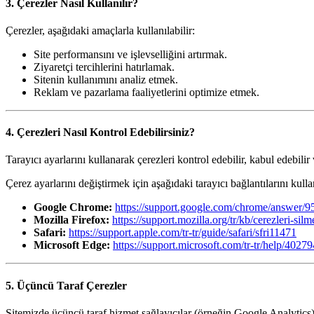
3. Çerezler Nasıl Kullanılır?
Çerezler, aşağıdaki amaçlarla kullanılabilir:
Site performansını ve işlevselliğini artırmak.
Ziyaretçi tercihlerini hatırlamak.
Sitenin kullanımını analiz etmek.
Reklam ve pazarlama faaliyetlerini optimize etmek.
4. Çerezleri Nasıl Kontrol Edebilirsiniz?
Tarayıcı ayarlarını kullanarak çerezleri kontrol edebilir, kabul edebilir
Çerez ayarlarını değiştirmek için aşağıdaki tarayıcı bağlantılarını kullan
Google Chrome:
https://support.google.com/chrome/answer/9
Mozilla Firefox:
https://support.mozilla.org/tr/kb/cerezleri-silm
Safari:
https://support.apple.com/tr-tr/guide/safari/sfri11471
Microsoft Edge:
https://support.microsoft.com/tr-tr/help/4027
5. Üçüncü Taraf Çerezler
Sitemizde üçüncü taraf hizmet sağlayıcılar (örneğin Google Analytics) 