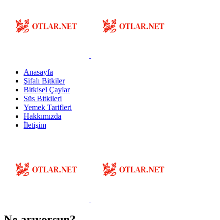
Anasayfa
Şifalı Bitkiler
Bitkisel Çaylar
Süs Bitkileri
Yemek Tarifleri
Hakkımızda
İletişim
Ne arıyorsun?