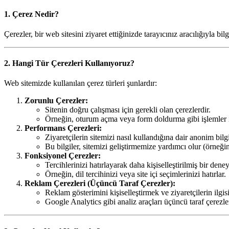
1. Çerez Nedir?
Çerezler, bir web sitesini ziyaret ettiğinizde tarayıcınız aracılığıyla bi
2. Hangi Tür Çerezleri Kullanıyoruz?
Web sitemizde kullanılan çerez türleri şunlardır:
Zorunlu Çerezler:
Sitenin doğru çalışması için gerekli olan çerezlerdir.
Örneğin, oturum açma veya form doldurma gibi işlemler iç
Performans Çerezleri:
Ziyaretçilerin sitemizi nasıl kullandığına dair anonim bilgi
Bu bilgiler, sitemizi geliştirmemize yardımcı olur (örneğin
Fonksiyonel Çerezler:
Tercihlerinizi hatırlayarak daha kişiselleştirilmiş bir dene
Örneğin, dil tercihinizi veya site içi seçimlerinizi hatırlar.
Reklam Çerezleri (Üçüncü Taraf Çerezler):
Reklam gösterimini kişiselleştirmek ve ziyaretçilerin ilgis
Google Analytics gibi analiz araçları üçüncü taraf çerezler