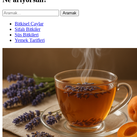
Aramak
Bitkisel Çaylar
Şifalı Bitkiler
Süs Bitkileri
Yemek Tarifleri