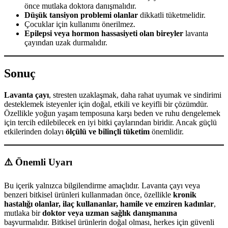
önce mutlaka doktora danışmalıdır.
Düşük tansiyon problemi olanlar
dikkatli tüketmelidir.
Çocuklar için kullanımı önerilmez.
Epilepsi veya hormon hassasiyeti olan bireyler
lavanta
çayından uzak durmalıdır.
Sonuç
Lavanta çayı
, stresten uzaklaşmak, daha rahat uyumak ve sindirimi
desteklemek isteyenler için doğal, etkili ve keyifli bir çözümdür.
Özellikle yoğun yaşam temposuna karşı beden ve ruhu dengelemek
için tercih edilebilecek en iyi bitki çaylarından biridir. Ancak güçlü
etkilerinden dolayı
ölçülü ve bilinçli tüketim
önemlidir.
⚠️ Önemli Uyarı
Bu içerik yalnızca bilgilendirme amaçlıdır. Lavanta çayı veya
benzeri bitkisel ürünleri kullanmadan önce, özellikle
kronik
hastalığı olanlar, ilaç kullananlar, hamile ve emziren kadınlar
,
mutlaka bir
doktor veya uzman sağlık danışmanına
başvurmalıdır. Bitkisel ürünlerin doğal olması, herkes için güvenli