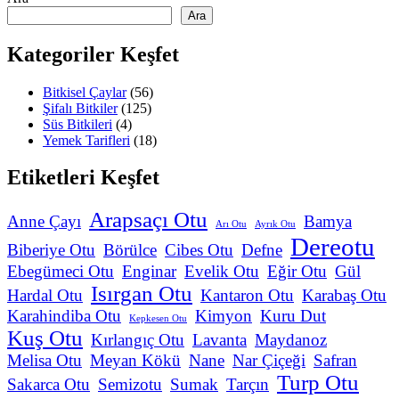
Ara
Kategoriler Keşfet
Bitkisel Çaylar
(56)
Şifalı Bitkiler
(125)
Süs Bitkileri
(4)
Yemek Tarifleri
(18)
Etiketleri Keşfet
Arapsaçı Otu
Anne Çayı
Bamya
Arı Otu
Ayrık Otu
Dereotu
Biberiye Otu
Börülce
Cibes Otu
Defne
Ebegümeci Otu
Enginar
Evelik Otu
Eğir Otu
Gül
Isırgan Otu
Hardal Otu
Kantaron Otu
Karabaş Otu
Karahindiba Otu
Kimyon
Kuru Dut
Kepkesen Otu
Kuş Otu
Kırlangıç Otu
Lavanta
Maydanoz
Melisa Otu
Meyan Kökü
Nane
Nar Çiçeği
Safran
Turp Otu
Sakarca Otu
Semizotu
Sumak
Tarçın