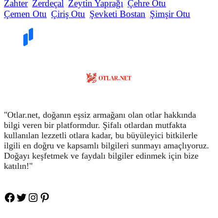
Zahter
Zerdeçal
Zeytin Yaprağı
Çehre Otu
Çemen Otu
Çiriş Otu
Şevketi Bostan
Şimşir Otu
"Otlar.net, doğanın eşsiz armağanı olan otlar hakkında
bilgi veren bir platformdur. Şifalı otlardan mutfakta
kullanılan lezzetli otlara kadar, bu büyüleyici bitkilerle
ilgili en doğru ve kapsamlı bilgileri sunmayı amaçlıyoruz.
Doğayı keşfetmek ve faydalı bilgiler edinmek için bize
katılın!"
Facebook
Twitter
Instagram
Pinteres