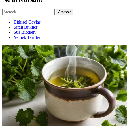
Aramak
Bitkisel Çaylar
Şifalı Bitkiler
Süs Bitkileri
Yemek Tarifleri