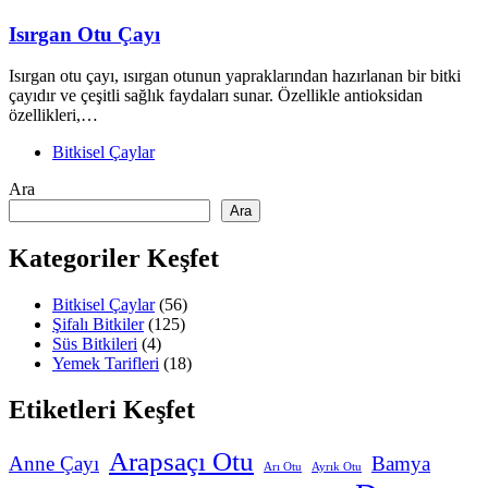
Isırgan Otu Çayı
Isırgan otu çayı, ısırgan otunun yapraklarından hazırlanan bir bitki
çayıdır ve çeşitli sağlık faydaları sunar. Özellikle antioksidan
özellikleri,…
Bitkisel Çaylar
Ara
Ara
Kategoriler Keşfet
Bitkisel Çaylar
(56)
Şifalı Bitkiler
(125)
Süs Bitkileri
(4)
Yemek Tarifleri
(18)
Etiketleri Keşfet
Arapsaçı Otu
Anne Çayı
Bamya
Arı Otu
Ayrık Otu