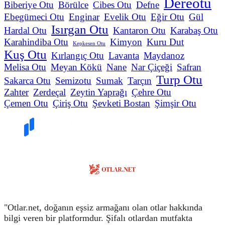
Dereotu
Biberiye Otu
Börülce
Cibes Otu
Defne
Ebegümeci Otu
Enginar
Evelik Otu
Eğir Otu
Gül
Isırgan Otu
Hardal Otu
Kantaron Otu
Karabaş Otu
Karahindiba Otu
Kimyon
Kuru Dut
Kepkesen Otu
Kuş Otu
Kırlangıç Otu
Lavanta
Maydanoz
Melisa Otu
Meyan Kökü
Nane
Nar Çiçeği
Safran
Turp Otu
Sakarca Otu
Semizotu
Sumak
Tarçın
Zahter
Zerdeçal
Zeytin Yaprağı
Çehre Otu
Çemen Otu
Çiriş Otu
Şevketi Bostan
Şimşir Otu
"Otlar.net, doğanın eşsiz armağanı olan otlar hakkında
bilgi veren bir platformdur. Şifalı otlardan mutfakta