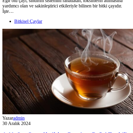
Eğir otu çayı, sindirim sistemini rahatlatan, toksinlerin atılmasına
yardımcı olan ve sakinleştirici etkileriyle bilinen bir bitki çayıdır.
İşte…
Bitkisel Çaylar
Yazar
admin
30 Aralık 2024