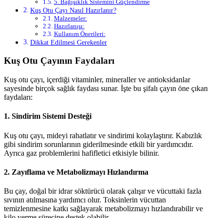
5. Bağışıklık Sistemini Güçlendirme
Kuş Otu Çayı Nasıl Hazırlanır?
Malzemeler:
Hazırlanışı:
Kullanım Önerileri:
Dikkat Edilmesi Gerekenler
Kuş Otu Çayının Faydaları
Kuş otu çayı, içerdiği vitaminler, mineraller ve antioksidanlar
sayesinde birçok sağlık faydası sunar. İşte bu şifalı çayın öne çıkan
faydaları:
1. Sindirim Sistemi Desteği
Kuş otu çayı, mideyi rahatlatır ve sindirimi kolaylaştırır. Kabızlık
gibi sindirim sorunlarının giderilmesinde etkili bir yardımcıdır.
Ayrıca gaz problemlerini hafifletici etkisiyle bilinir.
2. Zayıflama ve Metabolizmayı Hızlandırma
Bu çay, doğal bir idrar söktürücü olarak çalışır ve vücuttaki fazla
sıvının atılmasına yardımcı olur. Toksinlerin vücuttan
temizlenmesine katkı sağlayarak metabolizmayı hızlandırabilir ve
kilo verme sürecine destek olabilir.