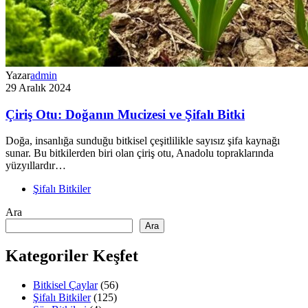
Yazar
admin
29 Aralık 2024
Çiriş Otu: Doğanın Mucizesi ve Şifalı Bitki
Doğa, insanlığa sunduğu bitkisel çeşitlilikle sayısız şifa kaynağı
sunar. Bu bitkilerden biri olan çiriş otu, Anadolu topraklarında
yüzyıllardır…
Şifalı Bitkiler
Ara
Ara
Kategoriler Keşfet
Bitkisel Çaylar
(56)
Şifalı Bitkiler
(125)