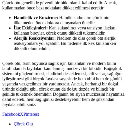
Çörek otu genellikle güvenli bir bitki olarak kabul edilir. Ancak,
kullanmadan önce bazı noktalara dikkat edilmesi gerekir:
Hamilelik ve Emzirme:
Hamile kadınların çörek otu
tüketmeden önce doktora danışmaları önerilir.
İlaç Etkileşimleri:
Kan sulandırıcı veya tansiyon ilaçları
kullanan bireyler, çörek otunu dikkatli tüketmelidir.
Alerjik Reaksiyonlar:
Nadiren de olsa çörek otu alerjik
reaksiyonlara yol açabilir. Bu nedenle ilk kez kullanırken
dikkatli olunmalıdır.
Çörek otu, tarih boyunca sağlık için kullanılan ve modern bilim
tarafından da faydaları kanıtlanmış mucizevi bir bitkidir. Bağışıklık
sistemini güçlendirmesi, sindirimi desteklemesi, cilt ve saç sağlığını
iyileştirmesi gibi birçok faydası sayesinde hem tıbbi hem de günlük
yaşamda vazgeçilmez bir yardımcıdır. Ancak, herhangi bir doğal
üründe olduğu gibi, çörek otunu da doğru dozda ve bilinçli bir
şekilde tüketmek önemlidir. Doğanın bu siyah mucizesini hayatınıza
dahil ederek, hem sağlığınızı destekleyebilir hem de şifasından
faydalanabilirsiniz.
Facebook
X
Pinterest
Çörek Otu