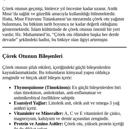
Çörek otunun geçmişi, binlerce yıl öncesine kadar uzanır. Antik
Mısır’da sağlık ve güzellik amacıyla kullanıldığı bilinmektedir.
Hatta, Mısır Firavunu Tutankamon’un mezarında çörek otu yağının
bulunması, bu bitkinin tarih boyunca ne kadar değerli olduğunu
göstermektedir. İslam kültüründe de çörek otunun önemli bir yeri
vardır; Hz. Muhammed’in, “Çörek otu ölümden başka her derde
devadır” şeklindeki hadisi, bu bitkiye olan ilgiyi artırmıştır.
Çörek Otunun Bileşenleri
Çörek otunun şifalı etkileri, içeriğindeki güçlü bileşenlerden
kaynaklanmaktadır. Bu tohumların kimyasal yapısı oldukça
zengindir ve birçok aktif bileşen içerir:
Thymoquinone (Timokinon):
En güçlü bileşenlerden biri
olan timokinon, antioksidan, anti-enflamatuar ve
antimikrobiyal özelliklere sahiptir.
Esansiyel Yağlar:
Linoleik asit, oleik asit ve omega-3 yağ
asitleri içerir.
Vitaminler ve Mineraller:
A, C ve E vitaminleri ile çinko,
magnezyum, kalsiyum ve demir açısından zengindir.
Protein ve Amino Asitler:
Çörek otu, yüksek protein içeriği
ile de dikkat çeker.