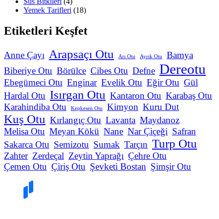
Süs Bitkileri
(4)
Yemek Tarifleri
(18)
Etiketleri Keşfet
Arapsaçı Otu
Anne Çayı
Bamya
Arı Otu
Ayrık Otu
Dereotu
Biberiye Otu
Börülce
Cibes Otu
Defne
Ebegümeci Otu
Enginar
Evelik Otu
Eğir Otu
Gül
Isırgan Otu
Hardal Otu
Kantaron Otu
Karabaş Otu
Karahindiba Otu
Kimyon
Kuru Dut
Kepkesen Otu
Kuş Otu
Kırlangıç Otu
Lavanta
Maydanoz
Melisa Otu
Meyan Kökü
Nane
Nar Çiçeği
Safran
Turp Otu
Sakarca Otu
Semizotu
Sumak
Tarçın
Zahter
Zerdeçal
Zeytin Yaprağı
Çehre Otu
Çemen Otu
Çiriş Otu
Şevketi Bostan
Şimşir Otu