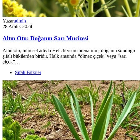
Yazar
admin
28 Aralık 2024
Altın Otu: Doğanın Sarı Mucizesi
Altın otu, bilimsel adıyla Helichrysum arenarium, doğanın sunduğu
şifalı bitkilerden biridir. Halk arasında “ölmez çiçek” veya “sarı
çiçek”…
Şifalı Bitkiler