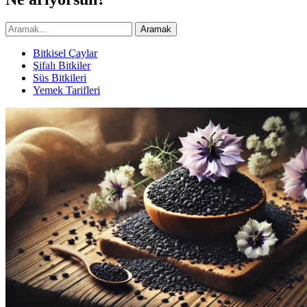
Aramak
Bitkisel Çaylar
Şifalı Bitkiler
Süs Bitkileri
Yemek Tarifleri