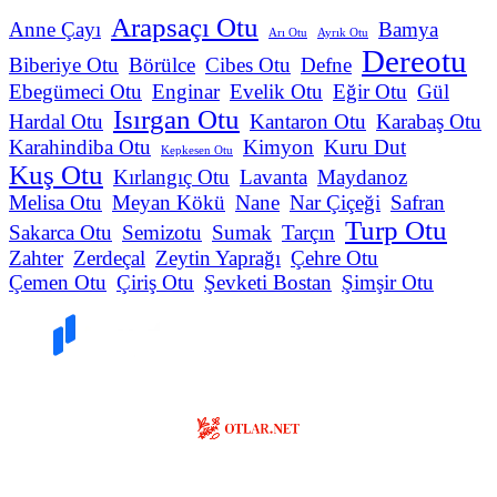
Arapsaçı Otu
Anne Çayı
Bamya
Arı Otu
Ayrık Otu
Dereotu
Biberiye Otu
Börülce
Cibes Otu
Defne
Ebegümeci Otu
Enginar
Evelik Otu
Eğir Otu
Gül
Isırgan Otu
Hardal Otu
Kantaron Otu
Karabaş Otu
Karahindiba Otu
Kimyon
Kuru Dut
Kepkesen Otu
Kuş Otu
Kırlangıç Otu
Lavanta
Maydanoz
Melisa Otu
Meyan Kökü
Nane
Nar Çiçeği
Safran
Turp Otu
Sakarca Otu
Semizotu
Sumak
Tarçın
Zahter
Zerdeçal
Zeytin Yaprağı
Çehre Otu
Çemen Otu
Çiriş Otu
Şevketi Bostan
Şimşir Otu