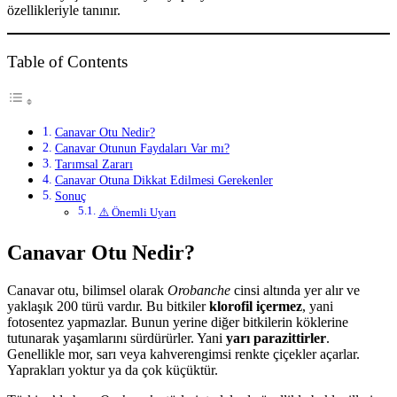
özellikleriyle tanınır.
Table of Contents
Canavar Otu Nedir?
Canavar Otunun Faydaları Var mı?
Tarımsal Zararı
Canavar Otuna Dikkat Edilmesi Gerekenler
Sonuç
⚠️ Önemli Uyarı
Canavar Otu Nedir?
Canavar otu, bilimsel olarak
Orobanche
cinsi altında yer alır ve
yaklaşık 200 türü vardır. Bu bitkiler
klorofil içermez
, yani
fotosentez yapmazlar. Bunun yerine diğer bitkilerin köklerine
tutunarak yaşamlarını sürdürürler. Yani
yarı parazittirler
.
Genellikle mor, sarı veya kahverengimsi renkte çiçekler açarlar.
Yaprakları yoktur ya da çok küçüktür.