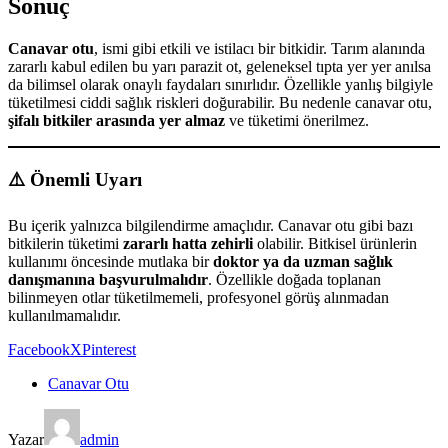
Sonuç
Canavar otu
, ismi gibi etkili ve istilacı bir bitkidir. Tarım alanında
zararlı kabul edilen bu yarı parazit ot, geleneksel tıpta yer yer anılsa
da bilimsel olarak onaylı faydaları sınırlıdır. Özellikle yanlış bilgiyle
tüketilmesi ciddi sağlık riskleri doğurabilir. Bu nedenle canavar otu,
şifalı bitkiler arasında yer almaz
ve tüketimi önerilmez.
⚠️ Önemli Uyarı
Bu içerik yalnızca bilgilendirme amaçlıdır. Canavar otu gibi bazı
bitkilerin tüketimi
zararlı hatta zehirli
olabilir. Bitkisel ürünlerin
kullanımı öncesinde mutlaka bir
doktor ya da uzman sağlık
danışmanına başvurulmalıdır
. Özellikle doğada toplanan
bilinmeyen otlar tüketilmemeli, profesyonel görüş alınmadan
kullanılmamalıdır.
Facebook
X
Pinterest
Canavar Otu
Yazar
admin