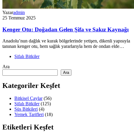
Yazar
admin
25 Temmuz 2025
Kenger Otu: Doğadan Gelen Şifa ve Sakız Kaynağı
Anadolu’nun dağlık ve kurak bölgelerinde yetişen, dikenli yapısıyla
tanınan kenger otu, hem sağlık yararlarıyla hem de ondan elde…
Şifalı Bitkiler
Ara
Ara
Kategoriler Keşfet
Bitkisel Çaylar
(56)
Şifalı Bitkiler
(125)
Süs Bitkileri
(4)
Yemek Tarifleri
(18)
Etiketleri Keşfet