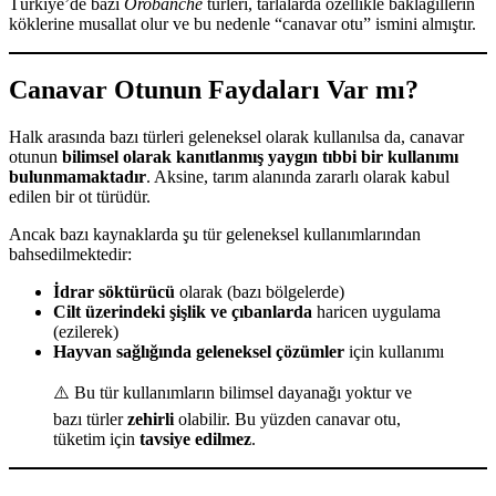
Türkiye’de bazı
Orobanche
türleri, tarlalarda özellikle baklagillerin
köklerine musallat olur ve bu nedenle “canavar otu” ismini almıştır.
Canavar Otunun Faydaları Var mı?
Halk arasında bazı türleri geleneksel olarak kullanılsa da, canavar
otunun
bilimsel olarak kanıtlanmış yaygın tıbbi bir kullanımı
bulunmamaktadır
. Aksine, tarım alanında zararlı olarak kabul
edilen bir ot türüdür.
Ancak bazı kaynaklarda şu tür geleneksel kullanımlarından
bahsedilmektedir:
İdrar söktürücü
olarak (bazı bölgelerde)
Cilt üzerindeki şişlik ve çıbanlarda
haricen uygulama
(ezilerek)
Hayvan sağlığında geleneksel çözümler
için kullanımı
⚠️ Bu tür kullanımların bilimsel dayanağı yoktur ve
bazı türler
zehirli
olabilir. Bu yüzden canavar otu,
tüketim için
tavsiye edilmez
.