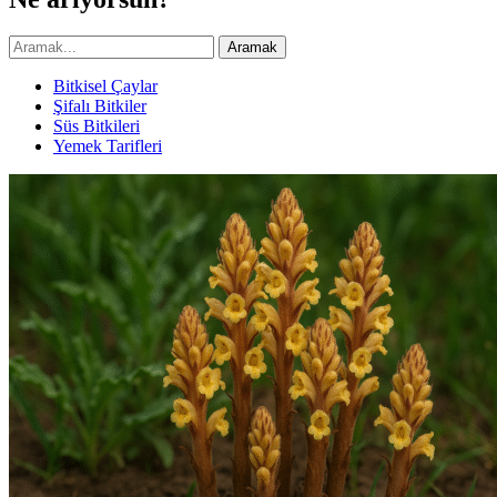
Aramak
Bitkisel Çaylar
Şifalı Bitkiler
Süs Bitkileri
Yemek Tarifleri