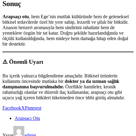
Sonuç
Arapsaçı otu
, hem Ege’nin mutfak kültüründe hem de geleneksel
bitkisel tedavilerde özel bir yere sahip, lezzetli ve şifalı bir bitkidir.
Anason benzeri aromasıyla hem sindirimi rahatlatır hem de
yemeklere özgün bir tat katar. Doğru şekilde hazırlandığında ve
ölçülü kullanıldığında, hem mideye hem damağa hitap eden doğal
bir destektir.
⚠️ Önemli Uyarı
Bu içerik yalnızca bilgilendirme amaçlıdır. Bitkisel ürünlerin
kullanımı öncesinde mutlaka bir
doktor ya da uzman sağlık
danışmanına başvurulmalıdır.
Özellikle hamileler, kronik
rahatsızlığı olanlar ve düzenli ilaç kullananlar, arapsaçı otu gibi
uçucu yağ içeren bitkileri tüketmeden önce tıbbi görüş almalıdır.
Facebook
X
Pinterest
Arapsaçı Otu
Yazar
admin