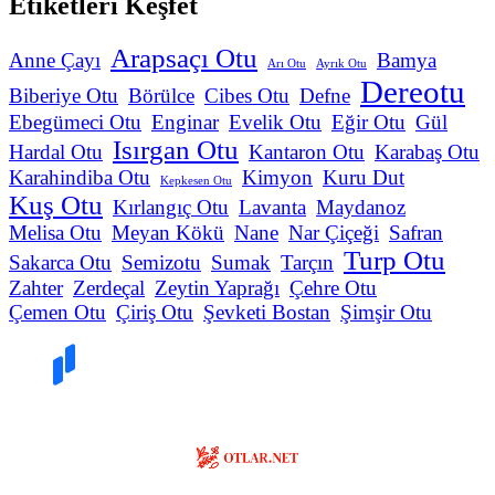
Etiketleri Keşfet
Arapsaçı Otu
Anne Çayı
Bamya
Arı Otu
Ayrık Otu
Dereotu
Biberiye Otu
Börülce
Cibes Otu
Defne
Ebegümeci Otu
Enginar
Evelik Otu
Eğir Otu
Gül
Isırgan Otu
Hardal Otu
Kantaron Otu
Karabaş Otu
Karahindiba Otu
Kimyon
Kuru Dut
Kepkesen Otu
Kuş Otu
Kırlangıç Otu
Lavanta
Maydanoz
Melisa Otu
Meyan Kökü
Nane
Nar Çiçeği
Safran
Turp Otu
Sakarca Otu
Semizotu
Sumak
Tarçın
Zahter
Zerdeçal
Zeytin Yaprağı
Çehre Otu
Çemen Otu
Çiriş Otu
Şevketi Bostan
Şimşir Otu