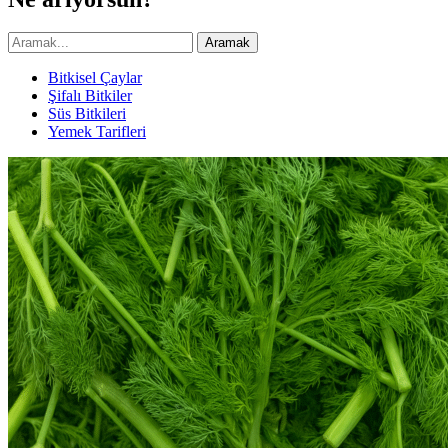
Aramak
Bitkisel Çaylar
Şifalı Bitkiler
Süs Bitkileri
Yemek Tarifleri