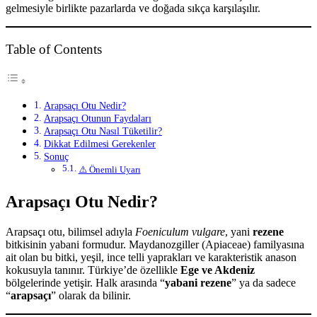
gelmesiyle birlikte pazarlarda ve doğada sıkça karşılaşılır.
Table of Contents
Arapsaçı Otu Nedir?
Arapsaçı Otunun Faydaları
Arapsaçı Otu Nasıl Tüketilir?
Dikkat Edilmesi Gerekenler
Sonuç
⚠️ Önemli Uyarı
Arapsaçı Otu Nedir?
Arapsaçı otu, bilimsel adıyla
Foeniculum vulgare
, yani
rezene
bitkisinin yabani formudur. Maydanozgiller (Apiaceae) familyasına
ait olan bu bitki, yeşil, ince telli yaprakları ve karakteristik anason
kokusuyla tanınır. Türkiye’de özellikle
Ege ve Akdeniz
bölgelerinde yetişir. Halk arasında “
yabani rezene
” ya da sadece
“
arapsaçı
” olarak da bilinir.