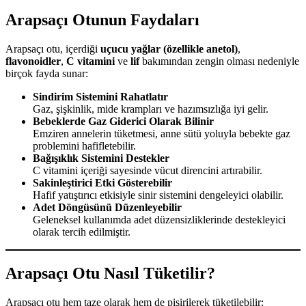
Arapsaçı Otunun Faydaları
Arapsaçı otu, içerdiği
uçucu yağlar (özellikle anetol)
,
flavonoidler
,
C vitamini
ve
lif
bakımından zengin olması nedeniyle
birçok fayda sunar:
Sindirim Sistemini Rahatlatır
Gaz, şişkinlik, mide krampları ve hazımsızlığa iyi gelir.
Bebeklerde Gaz Giderici Olarak Bilinir
Emziren annelerin tüketmesi, anne sütü yoluyla bebekte gaz
problemini hafifletebilir.
Bağışıklık Sistemini Destekler
C vitamini içeriği sayesinde vücut direncini artırabilir.
Sakinleştirici Etki Gösterebilir
Hafif yatıştırıcı etkisiyle sinir sistemini dengeleyici olabilir.
Adet Döngüsünü Düzenleyebilir
Geleneksel kullanımda adet düzensizliklerinde destekleyici
olarak tercih edilmiştir.
Arapsaçı Otu Nasıl Tüketilir?
Arapsaçı otu hem taze olarak hem de pişirilerek tüketilebilir: